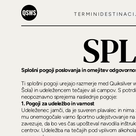
TERMINI
DESTINACI
SPL
Splošni pogoji poslovanja in omejitev odgovornos
Ti splošni pogoji urejajo razmerje med Quiksilver w
Šola) in udeležencem tečajev ali campov. S potrdi
neopoznavno sprejema naslednje pogoje:
1. Pogoji za udeležbo in varnost
Udeleženec jamči, da je suveren plavalec in nima z
mu onemogočale varno športno udejstvovanje na 
zavezuje, da bo ves čas upošteval navodila inštruk
centrov. Udeležba na tečajih pod vplivom alkohola 