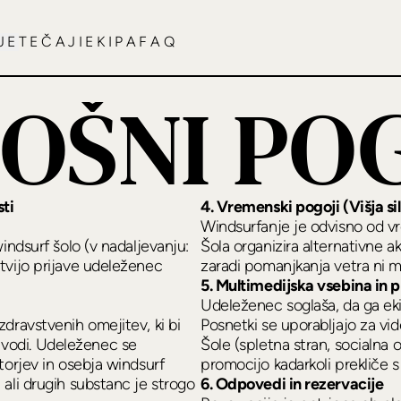
JE
TEČAJI
EKIPA
FAQ
OŠNI PO
ti
4. Vremenski pogoji (Višja si
Windsurfanje je odvisno od vr
indsurf šolo (v nadaljevanju:
Šola organizira alternativne akt
tvijo prijave udeleženec
zaradi pomanjkanja vetra ni 
5. Multimedijska vsebina in 
Udeleženec soglaša, da ga ek
dravstvenih omejitev, ki bi
Posnetki se uporabljajo za vi
vodi. Udeleženec se
Šole (spletna stran, socialn
torjev in osebja windsurf
promocijo kadarkoli prekliče 
ali drugih substanc je strogo
6. Odpovedi in rezervacije