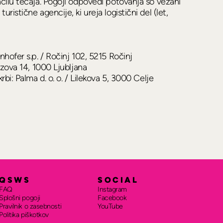
ačilu tečaja. Pogoji odpovedi potovanja so vezani
ristične agencije, ki ureja logistični del (let,
nhofer s.p. / Ročinj 102, 5215 Ročinj
nezova 14, 1000 Ljubljana
rbi: Palma d. o. o. / Lilekova 5, 3000 Celje
QSWS
SOCIAL
FAQ
Instagram
Splošni pogoji
Facebook
Pravilnik o zasebnosti
YouTube
Politika piškotkov