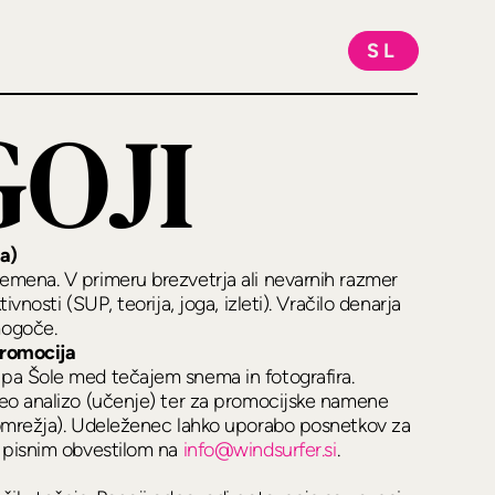
SL
GOJI
la)
emena. V primeru brezvetrja ali nevarnih razmer
ivnosti (SUP, teorija, joga, izleti). Vračilo denarja
mogoče.
promocija
ipa Šole med tečajem snema in fotografira.
deo analizo (učenje) ter za promocijske namene
a omrežja). Udeleženec lahko uporabo posnetkov za
s pisnim obvestilom na
info@windsurfer.si
.