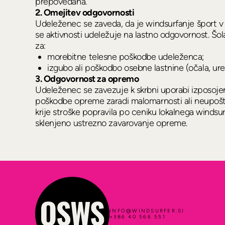
prepovedana.
2. Omejitev odgovornosti
Udeleženec se zaveda, da je windsurfanje šport v n
se aktivnosti udeležuje na lastno odgovornost. Š
za:
morebitne telesne poškodbe udeleženca;
izgubo ali poškodbo osebne lastnine (očala, ur
3. Odgovornost za opremo
Udeleženec se zavezuje k skrbni uporabi izposoj
poškodbe opreme zaradi malomarnosti ali neupošt
krije stroške popravila po ceniku lokalnega windsu
sklenjeno ustrezno zavarovanje opreme.
INFO@WINDSURFER.SI
+386 40 566 551