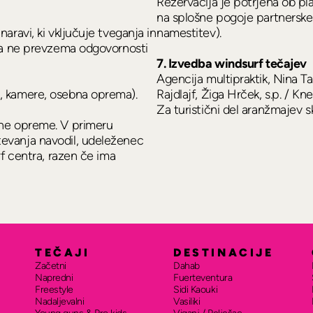
Rezervacija je potrjena ob pl
na splošne pogoje partnerske tu
aravi, ki vključuje tveganja in
namestitev).
ola ne prevzema odgovornosti
7. Izvedba windsurf tečajev
Agencija multipraktik, Nina Ta
e, kamere, osebna oprema).
Rajdlajf, Žiga Hrček, s.p. / K
Za turistični del aranžmajev sk
ene opreme. V primeru
evanja navodil, udeleženec
rf centra, razen če ima
TEČAJI
DESTINACIJE
Začetni
Dahab
Napredni
Fuerteventura
Freestyle
Sidi Kaouki
Nadaljevalni
Vasiliki