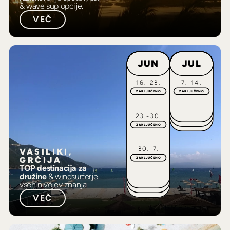
& wave sup opcije.
VEČ
JUN
JUL
16.-23.
7.-14.
ZAKLJUČENO
ZAKLJUČENO
23.-30.
ZAKLJUČENO
30.-7.
VASILIKI,
GRČIJA
ZAKLJUČENO
TOP destinacija za
družine
& windsurferje
vseh nivojev znanja.
VEČ