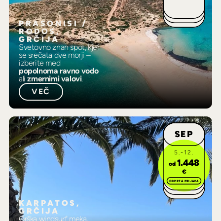
PRASONISI /
RODOS,
GRČIJA
Svetovno znan spot, kjer
se srečata dve morji –
izberite med
popolnoma ravno vodo
ali
zmernimi valovi
.
VEČ
SEP
5.-12.
1.448
od
€
ODPRTA PRIJAVA
KARPATOS,
GRČIJA
Grška windsurf meka,