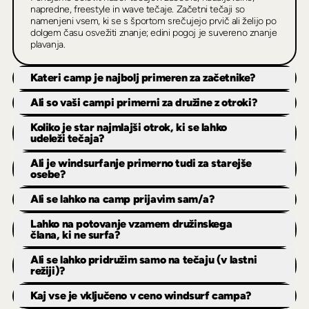
napredne, freestyle in wave tečaje. Začetni tečaji so
namenjeni vsem, ki se s športom srečujejo prvič ali želijo po
dolgem času osvežiti znanje; edini pogoj je suvereno znanje
plavanja.
Kateri camp je najbolj primeren za začetnike?
Ali so vaši campi primerni za družine z otroki?
Koliko je star najmlajši otrok, ki se lahko
udeleži tečaja?
Ali je windsurfanje primerno tudi za starejše
osebe?
Ali se lahko na camp prijavim sam/a?
Lahko na potovanje vzamem družinskega
člana, ki ne surfa?
Ali se lahko pridružim samo na tečaju (v lastni
režiji)?
Kaj vse je vključeno v ceno windsurf campa?