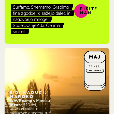
Surfamo. Snemamo. Gradimo
PIŠITE
fine zgodbe, ki sežejo daleč in
NAM
nagovorijo mnoge.
Sodelovanje? Ja. Če ima
smisel.
MAJ
17.-27.
ZAKLJUČENO
SIDI KAOUKI,
MAROKO
WAVE camp v Maroku
je nazaj!
10 dni,
windsurf safari in
raziskovanje spotov, surf