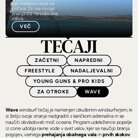
kjer meltemi nikoli ne
počiva. Za vse nivoje
znanja sta na voljo dva
zaliva.
VEČ
TEČAJI
ZAČETNI
NAPREDNI
FREESTYLE
NADALJEVALNI
YOUNG GUNS & PRO KIDS
ZA OTROKE
WAVE
Wave
windsurf tečaj je namenjen izkušenim windsurferjem, ki
si želijo svoje znanje nadgraditi s kančkom adrenalina in se
naučiti obvladovati moč oceana. Program udeležence popelje
iz cone udobja ravne vode v svet valov, kjer se naučijo branja
pogojev, varnega
prehajanja obalnega vala
in
prvih skokov