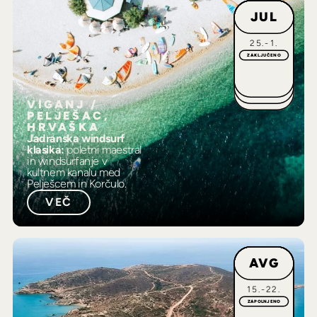
JUL
25.-1.
ZAKLJUČENO
VIGANJ /
PELJEŠAC,
HRVAŠKA
Jadranska windsurf
klasika:
poletni maestral
in windsurfanje v
kultnem kanalu med
Pelješcem in Korčulo.
VEČ
AVG
15.-22.
ZAPOLNJENO