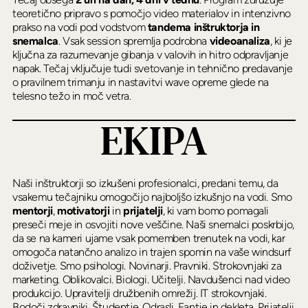
teoretično pripravo s pomočjo video materialov in intenzivno
prakso na vodi pod vodstvom
tandema inštruktorja in
snemalca
. Vsak session spremlja podrobna
videoanaliza
, ki je
ključna za razumevanje gibanja v valovih in hitro odpravljanje
napak. Tečaj vključuje tudi svetovanje in tehnično predavanje
o pravilnem trimanju in nastavitvi wave opreme glede na
telesno težo in moč vetra.
EKIPA
Naši inštruktorji so izkušeni profesionalci, predani temu, da
vsakemu tečajniku omogočijo najboljšo izkušnjo na vodi. Smo
mentorji
,
motivatorji
in
prijatelji
, ki vam bomo pomagali
preseči meje in osvojiti nove veščine. Naši snemalci poskrbijo,
da se na kameri ujame vsak pomemben trenutek na vodi, kar
omogoča natančno analizo in trajen spomin na vaše windsurf
doživetje. Smo psihologi. Novinarji. Pravniki. Strokovnjaki za
marketing. Oblikovalci. Biologi. Učitelji. Navdušenci nad video
produkcijo. Upravitelji družbenih omrežij. IT strokovnjaki.
Bodoči zdravniki. Študentje. Odrasli. Fantje in dekleta. Prijatelji.