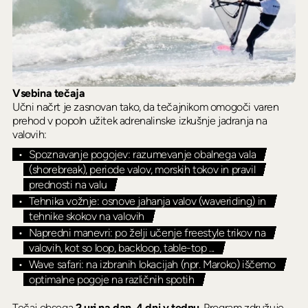
Vsebina tečaja
Učni načrt je zasnovan tako, da tečajnikom omogoči varen
prehod v popoln užitek adrenalinske izkušnje jadranja na
valovih:
Spoznavanje pogojev: razumevanje obalnega vala
(shorebreak), periode valov, morskih tokov in pravil
prednosti na valu
Tehnika vožnje: osnove jahanja valov (waveriding) in
tehnike skokov na valovih
Napredni manevri: po želji učenje freestyle trikov na
valovih, kot so loop, backloop, table-top ...
Wave safari: na izbranih lokacijah (npr. Maroko) iščemo
optimalne pogoje na različnih spotih
Tečaj obsega
2 uri na dan, 4 dni v tednu
. Program združuje