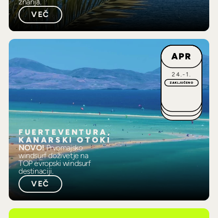
znanja.
VEČ
APR
24.-1.
ZAKLJUČENO
FUERTEVENTURA,
KANARSKI OTOKI
NOVO!
Prvomajsko
windsurf doživetje na
TOP evropski windsurf
destinaciji.
VEČ