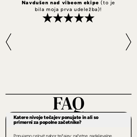
Navdušen nad vibeom ekipe
(to je
bila moja prva udeležba)!
FAQ
Katere nivoje tečajev ponujate in ali so
primerni za popolne začetnike?
Ponujamo celovit nabor tečajev: začetne, nadaljevalne,