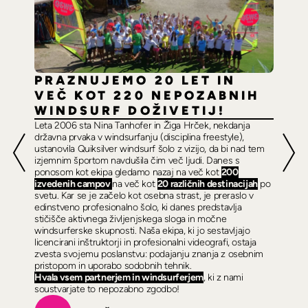
PRAZNUJEMO 20 LET IN
VEČ KOT 220 NEPOZABNIH
WINDSURF DOŽIVETIJ!
Leta 2006 sta Nina Tanhofer in Žiga Hrček, nekdanja
državna prvaka v windsurfanju (disciplina freestyle),
ustanovila Quiksilver windsurf šolo z vizijo, da bi nad tem
izjemnim športom navdušila čim več ljudi. Danes s
ponosom kot ekipa gledamo nazaj na več kot
200
izvedenih campov
na več kot
20 različnih destinacijah
po
svetu. Kar se je začelo kot osebna strast, je preraslo v
edinstveno profesionalno šolo, ki danes predstavlja
stičišče aktivnega življenjskega sloga in močne
windsurferske skupnosti. Naša ekipa, ki jo sestavljajo
licencirani inštruktorji in profesionalni videografi, ostaja
zvesta svojemu poslanstvu: podajanju znanja z osebnim
pristopom in uporabo sodobnih tehnik.
Hvala vsem partnerjem in windsurferjem
, ki z nami
soustvarjate to nepozabno zgodbo!