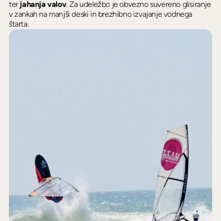
ter
jahanja valov
. Za udeležbo je obvezno suvereno glisiranje
v zankah na manjši deski in brezhibno izvajanje vodnega
štarta.