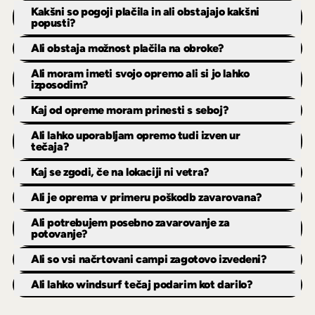
Kakšni so pogoji plačila in ali obstajajo kakšni
popusti?
Ali obstaja možnost plačila na obroke?
Ali moram imeti svojo opremo ali si jo lahko
izposodim?
Kaj od opreme moram prinesti s seboj?
Ali lahko uporabljam opremo tudi izven ur
tečaja?
Kaj se zgodi, če na lokaciji ni vetra?
Ali je oprema v primeru poškodb zavarovana?
Ali potrebujem posebno zavarovanje za
potovanje?
Ali so vsi načrtovani campi zagotovo izvedeni?
Ali lahko windsurf tečaj podarim kot darilo?